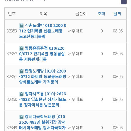
번호
제목
글쓴이
조회
날짜
신촌노래방 010 2200 0
32353
서우대표
0
08-06
712 인기폭발 신촌노래장
노고산동퍼블릭
명동유흥주점 010/220
32352
서우대표
0
08-06
0/0712 인기폭발 명동룸살
롱 저동란제리룸
합정노래방 [010]·2200
32351
서우대표
0
08-06
·0712 화제의 동교동노래방
양화로노래빠 가격문의
정자셔츠룸 [010]-2626
32350
서우대표
0
08-06
-4833 입소문난 정자기모노
룸 정자미러룸 방문문의
강서다국적노래방 [010
2626 4833] 분위기갑 강서
32349
서우대표
0
08-06
러시아노래방 강서다국적가