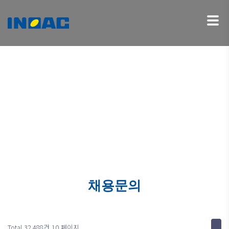
인재채용
한국정상화성(이노악코리아)과 함께할 유능한 인재들을 찾습니다.
채용문의
Total 32,488건
10 페이지