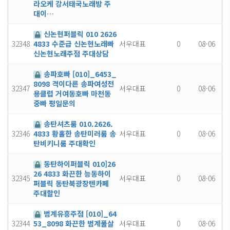
라오케 강서태국노래방 주
대이…
신논현퍼블릭 010 2626
32348
서우대표
0
08-06
4833 수준급 신논현노래빠
신논현노래주점 주대상담
송파호빠 [010]_6453_
8098 격이다른 송파여성전
32347
서우대표
0
08-06
용클럽 거여동호빠 마천동
중빠 평일문의
송탄셔츠룸 010.2626.
32346
서우대표
0
08-06
4833 황홀한 송탄미러룸 송
탄비키니룸 주대확인
동탄하이퍼블릭 010]26
26 4833 화끈한 능동하이
32345
서우대표
0
08-06
퍼블릭 동탄북광장텐카페
주대할인
범계유흥주점 [010]_64
32344
서우대표
0
08-06
53_8098 화끈한 범계풀살