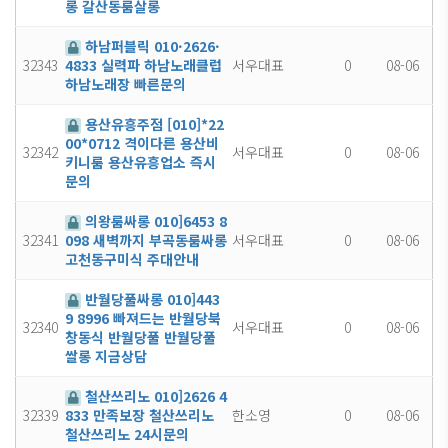
롱 갈산동룸살롱
하남퍼블릭 010·2626·
32343
서우대표
0
08-06
4833 실력파 하남노래클럽
하남노래장 빠른문의
용산유흥주점 [010]*22
00*0712 격이다른 용산비
32342
서우대표
0
08-06
키니룸 용산유흥업소 즉시
문의
의왕룸싸롱 010]6453 8
32341
서우대표
0
08-06
098 새벽까지 부곡동룸싸롱
고천동구미식 주대안내
반월당풀싸롱 010]443
9 8996 빠져드는 반월당북
32340
서우대표
0
08-06
창동식 반월당풀 반월당풀
쌀롱 지금상담
철산쓰리노 010]2626 4
32339
한소영
0
08-06
833 만족보장 철산쓰리노
철산쓰리노 24시문의